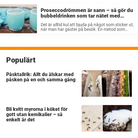
Proseccodrömmen är sann – så gör du
bubbeldrinken som tar nätet med
storm
Det är alltid kul att bjuda på något som sticker ut,
när man har gäster på besök. En metod som
oftast går hem, är i form av läckra drinkar. Och
som tur är kryllar nätet ...
Populärt
Påsktallrik: Allt du älskar med
påsken på en och samma gång
Bli kvitt myrorna i köket för
gott utan kemikalier – så
enkelt är det