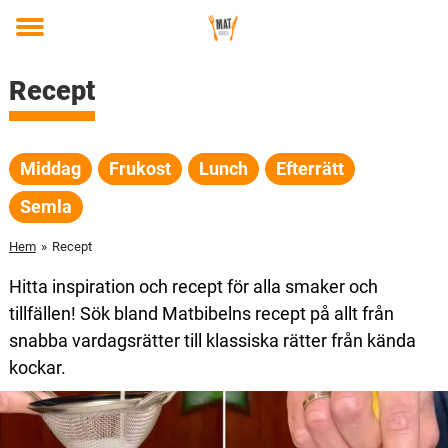
Toggle
menu
Recept
Middag
Frukost
Lunch
Efterrätt
Semla
Hem
»
Recept
Hitta inspiration och recept för alla smaker och
tillfällen! Sök bland Matbibelns recept på allt från
snabba vardagsrätter till klassiska rätter från kända
kockar.