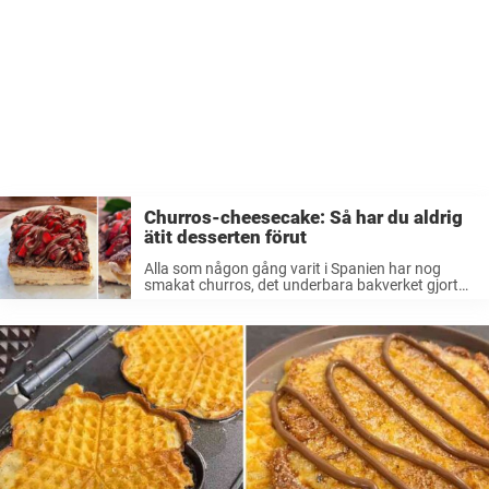
Churros-cheesecake: Så har du aldrig
ätit desserten förut
Alla som någon gång varit i Spanien har nog
smakat churros, det underbara bakverket gjort
på friterad deg som ofta doppas i socker. I
receptet här nedanför kombinerar man churros
med något av det godaste ...