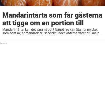
Mandarintårta som får gästerna
att tigga om en portion till
Mandarintårta, kan det vara något? Något jag kan äta hur mycket
som helst av, är mandariner. Speciellt under vinterhalvåret brukar jag
vara riktigt sugen på mandariner, och det händer nästan en gång i
veckan att jag ...