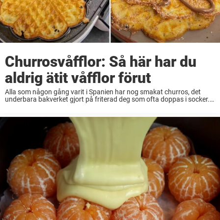
Churrosvåfflor: Så här har du
aldrig ätit våfflor förut
Alla som någon gång varit i Spanien har nog smakat churros, det
underbara bakverket gjort på friterad deg som ofta doppas i socker. I
receptet här nedanför kombinerar man churros med något av det
svenskaste ...