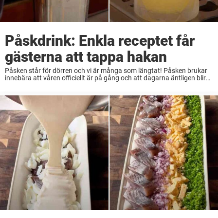
Påskdrink: Enkla receptet får
gästerna att tappa hakan
Påsken står för dörren och vi är många som längtat! Påsken brukar
innebära att våren officiellt är på gång och att dagarna äntligen blir
lite längre. Påsken är mångas favorithögtid för man får träffa nära ...