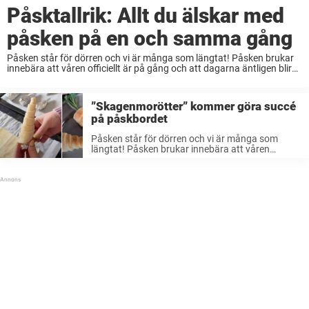
Påsktallrik: Allt du älskar med
påsken på en och samma gång
Påsken står för dörren och vi är många som längtat! Påsken brukar
innebära att våren officiellt är på gång och att dagarna äntligen blir
lite längre. Påsken är mångas favorithögtid för man får träffa nära ...
”Skagenmorötter” kommer göra succé
på påskbordet
Påsken står för dörren och vi är många som
längtat! Påsken brukar innebära att våren
officiellt är på gång och att dagarna äntligen blir
lite längre. Påsken är mångas favorithögtid för
man får träffa nära ...