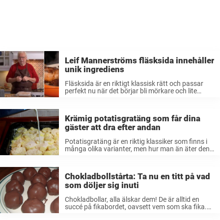
Leif Mannerströms fläsksida innehåller
unik ingrediens
Fläsksida är en riktigt klassisk rätt och passar
perfekt nu när det börjar bli mörkare och lite
kallare. Det är mustig mat som mättar rejält. Här
nedanför visar Leif Mannerström hur han gör sin
fläsksida, ...
Krämig potatisgratäng som får dina
gäster att dra efter andan
Potatisgratäng är en riktig klassiker som finns i
många olika varianter, men hur man än äter den
så passar den lika bra till en lyxig helgmiddag
som i matlådan. Man kan dessutom äta näst
intill ...
Chokladbollstårta: Ta nu en titt på vad
som döljer sig inuti
Chokladbollar, alla älskar dem! De är alltid en
succé på fikabordet, oavsett vem som ska fika.
De är dessutom väldigt enkla att göra, det krävs