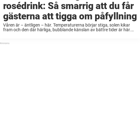
rosédrink: Så smarrig att du får
gästerna att tigga om påfyllning
Våren är – äntligen – här. Temperaturerna börjar stiga, solen kikar
fram och den där härliga, bubblande känslan av bättre tider är här.
På tal om bubbel: vad är väl härligare och fräschare än en ...