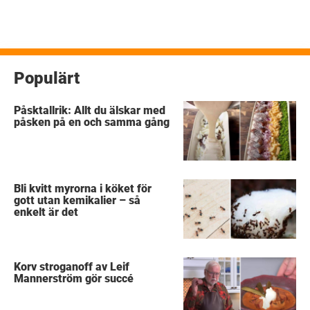
Populärt
Påsktallrik: Allt du älskar med
påsken på en och samma gång
Bli kvitt myrorna i köket för
gott utan kemikalier – så
enkelt är det
Korv stroganoff av Leif
Mannerström gör succé