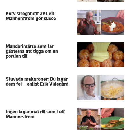
Korv stroganoff av Leif
Mannerström gör succé
Mandarintårta som får
gästerna att tigga om en
portion till
Stuvade makaroner: Du lagar
dem fel – enligt Erik Videgård
Ingen lagar makrill som Leif
Mannerström