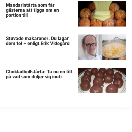
Mandarintårta som får
gästerna att tigga om en
portion till
Stuvade makaroner: Du lagar
dem fel – enligt Erik Videgård
Chokladbollstårta: Ta nu en titt
på vad som döljer sig inuti