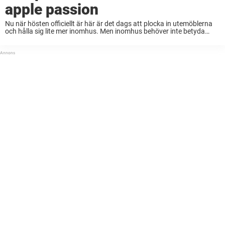
apple passion
Nu när hösten officiellt är här är det dags att plocka in utemöblerna
och hålla sig lite mer inomhus. Men inomhus behöver inte betyda
tråkigt. Man kan fortfarande göra det riktigt mysigt hemma med
tända ...