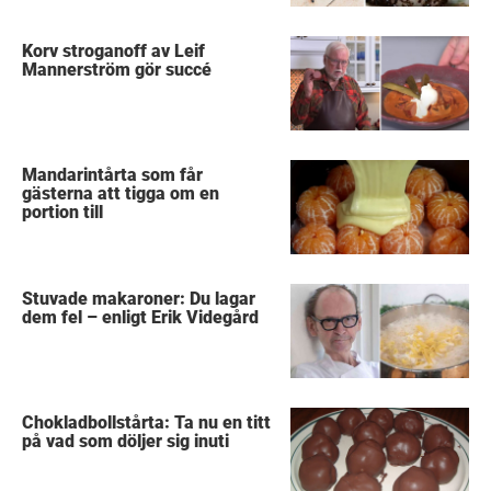
Korv stroganoff av Leif
Mannerström gör succé
Mandarintårta som får
gästerna att tigga om en
portion till
Stuvade makaroner: Du lagar
dem fel – enligt Erik Videgård
Chokladbollstårta: Ta nu en titt
på vad som döljer sig inuti