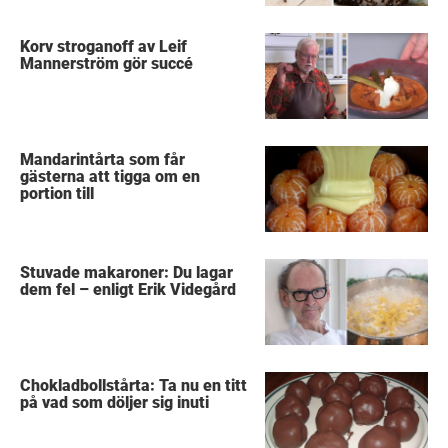
Korv stroganoff av Leif
Mannerström gör succé
Mandarintårta som får
gästerna att tigga om en
portion till
Stuvade makaroner: Du lagar
dem fel – enligt Erik Videgård
Chokladbollstårta: Ta nu en titt
på vad som döljer sig inuti