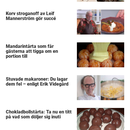
Korv stroganoff av Leif
Mannerström gör succé
Mandarintårta som får
gästerna att tigga om en
portion till
Stuvade makaroner: Du lagar
dem fel – enligt Erik Videgård
Chokladbollstårta: Ta nu en titt
på vad som döljer sig inuti