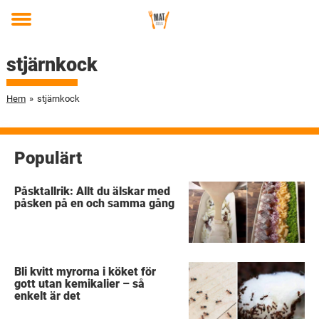
Toggle
menu
stjärnkock
Hem
»
stjärnkock
Populärt
Påsktallrik: Allt du älskar med
påsken på en och samma gång
Bli kvitt myrorna i köket för
gott utan kemikalier – så
enkelt är det