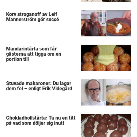
Korv stroganoff av Leif
Mannerström gör succé
Mandarintårta som får
gästerna att tigga om en
portion till
Stuvade makaroner: Du lagar
dem fel – enligt Erik Videgård
Chokladbollstårta: Ta nu en titt
på vad som döljer sig inuti