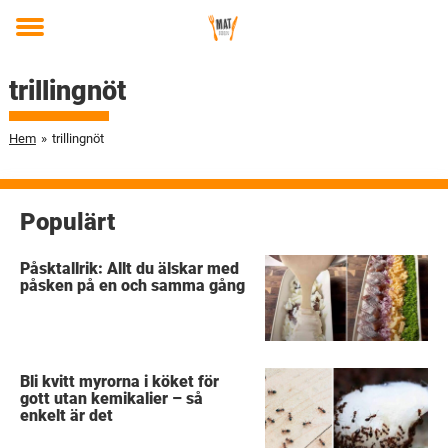
Toggle
menu
trillingnöt
Hem
»
trillingnöt
Populärt
Påsktallrik: Allt du älskar med
påsken på en och samma gång
Bli kvitt myrorna i köket för
gott utan kemikalier – så
enkelt är det