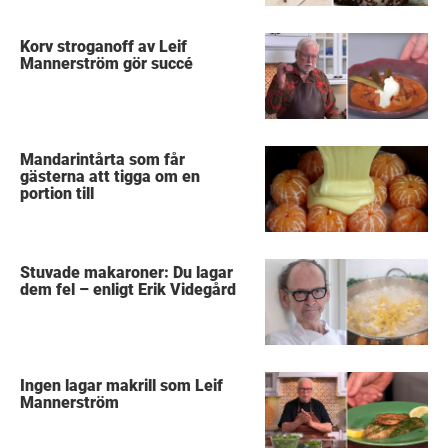
Korv stroganoff av Leif
Mannerström gör succé
Mandarintårta som får
gästerna att tigga om en
portion till
Stuvade makaroner: Du lagar
dem fel – enligt Erik Videgård
Ingen lagar makrill som Leif
Mannerström