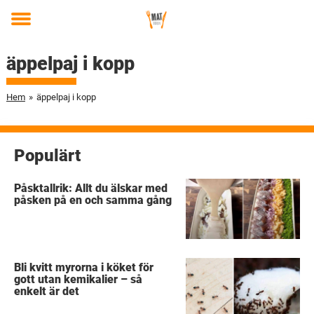
Toggle
menu
äppelpaj i kopp
Hem
»
äppelpaj i kopp
Populärt
Påsktallrik: Allt du älskar med
påsken på en och samma gång
Bli kvitt myrorna i köket för
gott utan kemikalier – så
enkelt är det