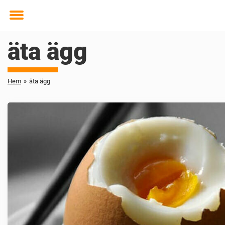
Toggle
menu
äta ägg
Hem
»
äta ägg