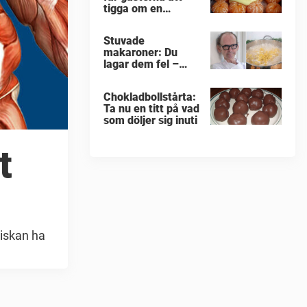
tigga om en
portion till
Stuvade
makaroner: Du
lagar dem fel –
enligt Erik
Videgård
Chokladbollstårta:
Ta nu en titt på vad
som döljer sig inuti
t
niskan ha