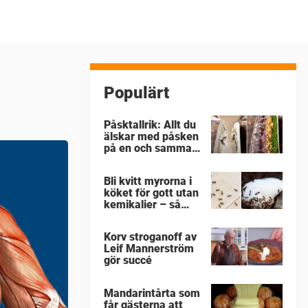
Populärt
Påsktallrik: Allt du
älskar med påsken
på en och samma
gång
Bli kvitt myrorna i
köket för gott utan
kemikalier – så
enkelt är det
Korv stroganoff av
Leif Mannerström
gör succé
Mandarintårta som
får gästerna att