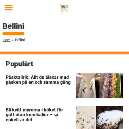
Toggle
menu
Bellini
Hem
»
Bellini
Populärt
Påsktallrik: Allt du älskar med
påsken på en och samma gång
Bli kvitt myrorna i köket för
gott utan kemikalier – så
enkelt är det