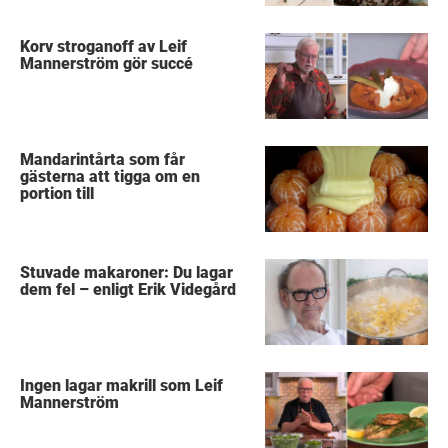
Korv stroganoff av Leif
Mannerström gör succé
Mandarintårta som får
gästerna att tigga om en
portion till
Stuvade makaroner: Du lagar
dem fel – enligt Erik Videgård
Ingen lagar makrill som Leif
Mannerström