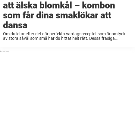
att älska blomkål – kombon
som får dina smaklökar att
dansa
Om du letar efter det där perfekta vardagsreceptet som är omtyckt
av stora såväl som små har du hittat helt rätt. Dessa frasiga
blomkålsbiffar är både enkla och riktigt goda. I tider som dessa med
...