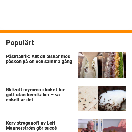
Populärt
Påsktallrik: Allt du älskar med
påsken på en och samma gång
Bli kvitt myrorna i köket för
gott utan kemikalier – så
enkelt är det
Korv stroganoff av Leif
Mannerström gör succé