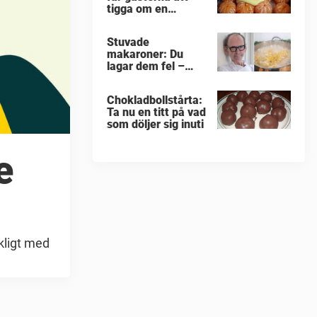
tigga om en
portion till
Stuvade
makaroner: Du
lagar dem fel –
enligt Erik
Videgård
Chokladbollstårta:
Ta nu en titt på vad
som döljer sig inuti
e
ckligt med