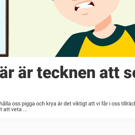
är är tecknen att s
la oss pigga och krya är det viktigt att vi får i oss tillrä
att veta ...