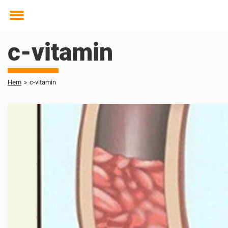
Toggle
menu
c-vitamin
Hem
»
c-vitamin