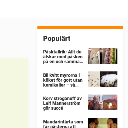
Populärt
Påsktallrik: Allt du
älskar med påsken
på en och samma
gång
Bli kvitt myrorna i
köket för gott utan
kemikalier – så
enkelt är det
Korv stroganoff av
Leif Mannerström
gör succé
Mandarintårta som
får gästerna att