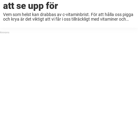
att se upp för
Vem som helst kan drabbas av c-vitaminbrist. För att hålla oss pigga
och krya är det viktigt att vi får i oss tillräckligt med vitaminer och
mineraler. Men ibland kan det vara svårt att veta ...