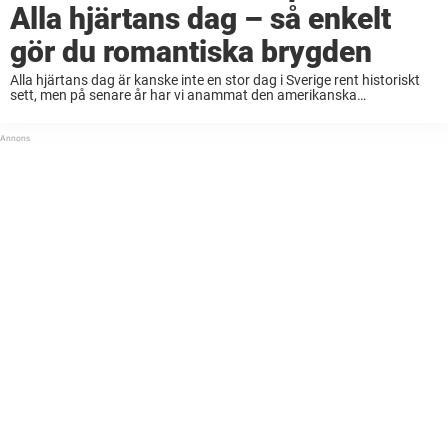
Alla hjärtans dag – så enkelt
gör du romantiska brygden
Alla hjärtans dag är kanske inte en stor dag i Sverige rent historiskt
sett, men på senare år har vi anammat den amerikanska
kärleksdagen allt mer. I ett Alla hjärtans dag-firande ingår det att
unna ...