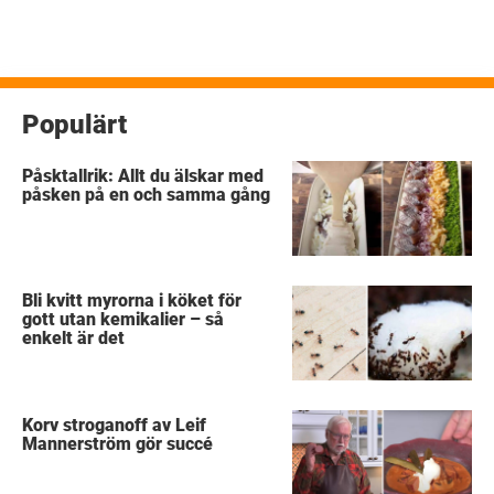
Populärt
Påsktallrik: Allt du älskar med
påsken på en och samma gång
Bli kvitt myrorna i köket för
gott utan kemikalier – så
enkelt är det
Korv stroganoff av Leif
Mannerström gör succé