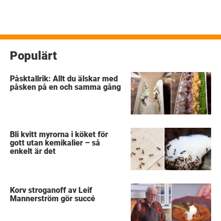
Populärt
Påsktallrik: Allt du älskar med
påsken på en och samma gång
Bli kvitt myrorna i köket för
gott utan kemikalier – så
enkelt är det
Korv stroganoff av Leif
Mannerström gör succé