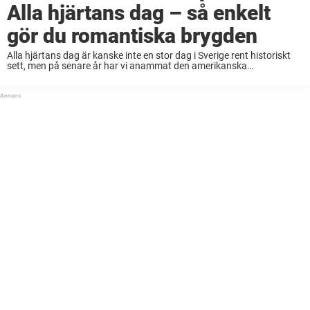
Alla hjärtans dag – så enkelt
gör du romantiska brygden
Alla hjärtans dag är kanske inte en stor dag i Sverige rent historiskt
sett, men på senare år har vi anammat den amerikanska
kärleksdagen allt mer. I ett Alla hjärtans dag-firande ingår det att
unna ...