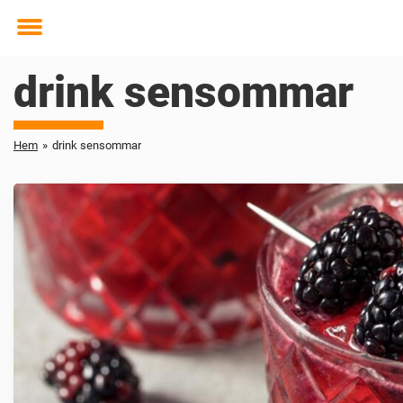
Toggle
menu
drink sensommar
Hem
»
drink sensommar