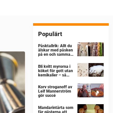
Populärt
Påsktallrik: Allt du
älskar med påsken
på en och samma
gång
Bli kvitt myrorna i
köket för gott utan
kemikalier – så
enkelt är det
Korv stroganoff av
Leif Mannerström
gör succé
Mandarintårta som
får gästerna att