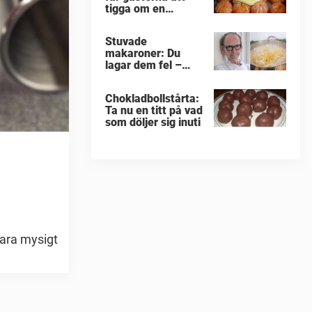
tigga om en
portion till
Stuvade
makaroner: Du
lagar dem fel –
enligt Erik
Videgård
Chokladbollstårta:
Ta nu en titt på vad
som döljer sig inuti
bara mysigt