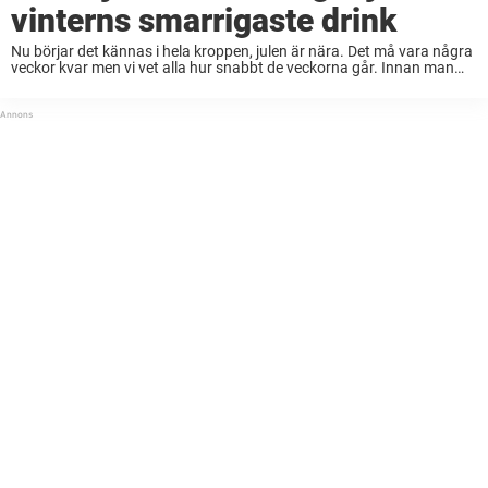
vinterns smarrigaste drink
Nu börjar det kännas i hela kroppen, julen är nära. Det må vara några
veckor kvar men vi vet alla hur snabbt de veckorna går. Innan man
vet ordet av så har det blivit dags ...