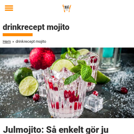
Toggle
menu
drinkrecept mojito
Hem
»
drinkrecept mojito
Julmojito: Så enkelt gör ju