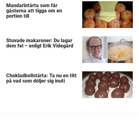
Mandarintårta som får
gästerna att tigga om en
portion till
Stuvade makaroner: Du lagar
dem fel – enligt Erik Videgård
Chokladbollstårta: Ta nu en titt
på vad som döljer sig inuti