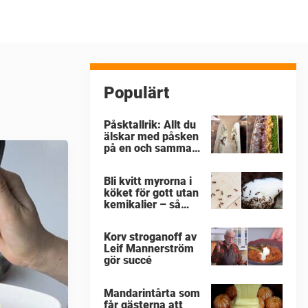
Populärt
Påsktallrik: Allt du
älskar med påsken
på en och samma
gång
Bli kvitt myrorna i
köket för gott utan
kemikalier – så
enkelt är det
Korv stroganoff av
Leif Mannerström
gör succé
Mandarintårta som
får gästerna att