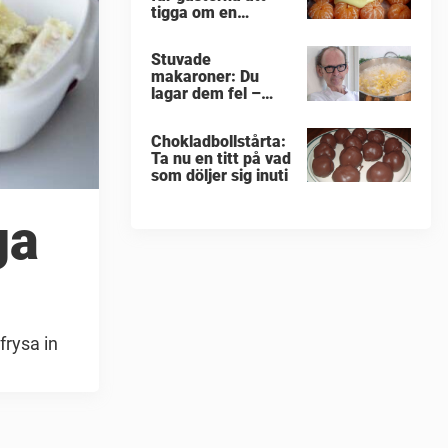
tigga om en
portion till
Stuvade
makaroner: Du
lagar dem fel –
enligt Erik
Videgård
Chokladbollstårta:
Ta nu en titt på vad
som döljer sig inuti
ga
frysa in