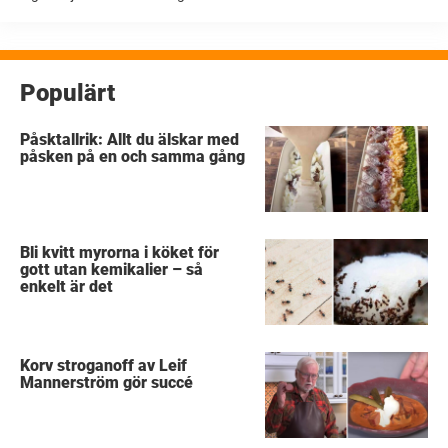
man ju äta och dricka gott under flera dagar. Det ...
Populärt
Påsktallrik: Allt du älskar med
påsken på en och samma gång
Bli kvitt myrorna i köket för
gott utan kemikalier – så
enkelt är det
Korv stroganoff av Leif
Mannerström gör succé