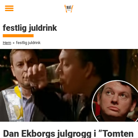
Toggle
menu
festlig juldrink
Hem
»
festlig juldrink
Dan Ekborgs julgrogg i ”Tomten