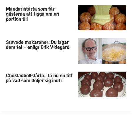
Mandarintårta som får
gästerna att tigga om en
portion till
Stuvade makaroner: Du lagar
dem fel – enligt Erik Videgård
Chokladbollstårta: Ta nu en titt
på vad som döljer sig inuti