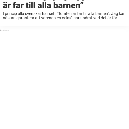
är far till alla barnen”
I princip alla svenskar har sett ”Tomten är far till alla barnen”. Jag kan
nästan garantera att varenda en också har undrat vad det är för
julgrogg Dan Ekborg har i glaset som han sveper ...