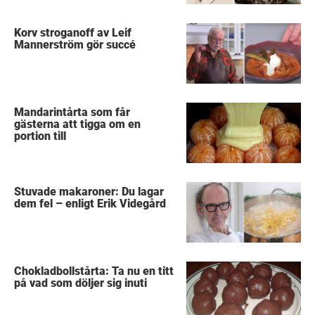
Korv stroganoff av Leif
Mannerström gör succé
Mandarintårta som får
gästerna att tigga om en
portion till
Stuvade makaroner: Du lagar
dem fel – enligt Erik Videgård
Chokladbollstårta: Ta nu en titt
på vad som döljer sig inuti