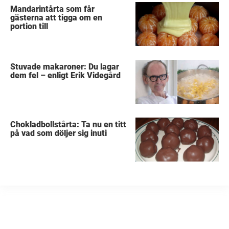
Mandarintårta som får
gästerna att tigga om en
portion till
Stuvade makaroner: Du lagar
dem fel – enligt Erik Videgård
Chokladbollstårta: Ta nu en titt
på vad som döljer sig inuti