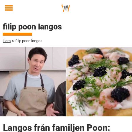
Toggle
menu
filip poon langos
Hem
»
filip poon langos
Langos från familjen Poon: