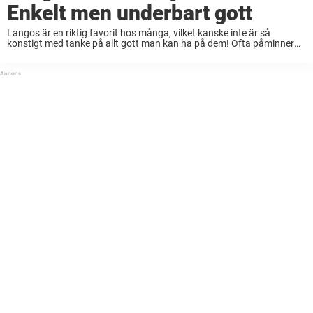
Enkelt men underbart gott
Langos är en riktig favorit hos många, vilket kanske inte är så
konstigt med tanke på allt gott man kan ha på dem! Ofta påminner
de lite om våra älskade toast skagen men man kan ...