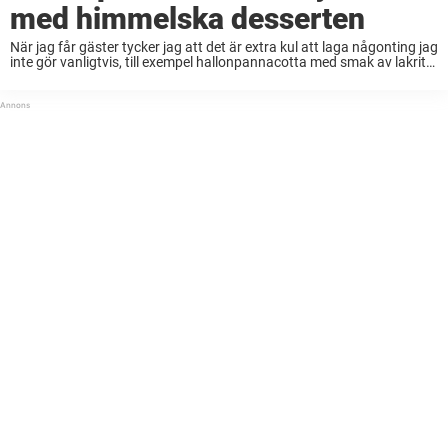
med himmelska desserten
När jag får gäster tycker jag att det är extra kul att laga någonting jag
inte gör vanligtvis, till exempel hallonpannacotta med smak av lakrits!
Visst kan det vara lite våghalsigt att pröva ett recept ...