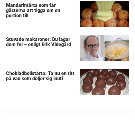
Mandarintårta som får
gästerna att tigga om en
portion till
Stuvade makaroner: Du lagar
dem fel – enligt Erik Videgård
Chokladbollstårta: Ta nu en titt
på vad som döljer sig inuti