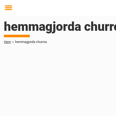
Toggle
menu
hemmagjorda churr
Hem
»
hemmagjorda churros