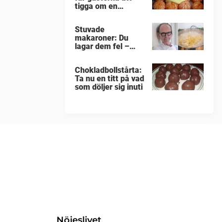
tigga om en
portion till
Stuvade
makaroner: Du
lagar dem fel –
enligt Erik
Videgård
Chokladbollstårta:
Ta nu en titt på vad
som döljer sig inuti
Nöjeslivet