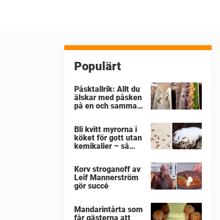
Populärt
Påsktallrik: Allt du
älskar med påsken
på en och samma
gång
Bli kvitt myrorna i
köket för gott utan
kemikalier – så
enkelt är det
Korv stroganoff av
Leif Mannerström
gör succé
Mandarintårta som
får gästerna att