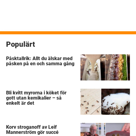
Populärt
Påsktallrik: Allt du älskar med
påsken på en och samma gång
Bli kvitt myrorna i köket för
gott utan kemikalier – så
enkelt är det
Korv stroganoff av Leif
Mannerström gör succé