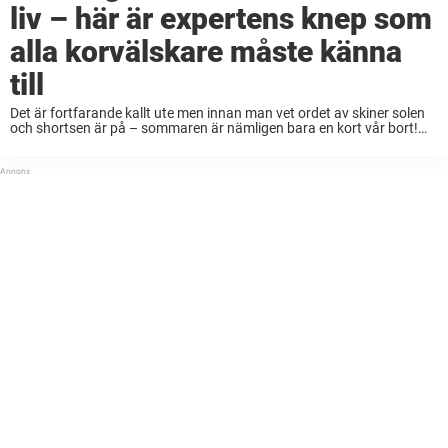
liv – här är expertens knep som
alla korvälskare måste känna
till
Det är fortfarande kallt ute men innan man vet ordet av skiner solen
och shortsen är på – sommaren är nämligen bara en kort vår bort!
Vad är bättre än goda vänner, några kalla öl ...