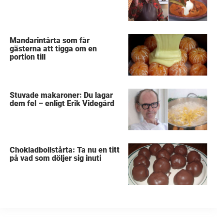
Mandarintårta som får
gästerna att tigga om en
portion till
Stuvade makaroner: Du lagar
dem fel – enligt Erik Videgård
Chokladbollstårta: Ta nu en titt
på vad som döljer sig inuti