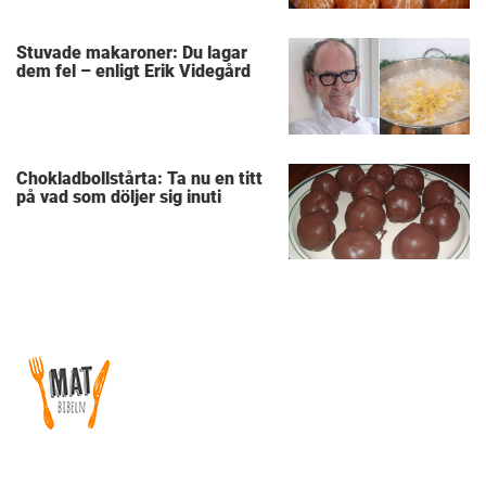
Stuvade makaroner: Du lagar
dem fel – enligt Erik Videgård
Chokladbollstårta: Ta nu en titt
på vad som döljer sig inuti