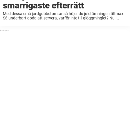
smarrigaste efterrätt
Med dessa små jordgubbstomtar så höjer du julstämningen till max.
Så underbart goda att servera, varför inte till glöggminglet? Nu i
juletider så är det vanligt att vi träffar vänner och släkt mer än
vanligt. ...