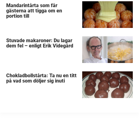
Mandarintårta som får
gästerna att tigga om en
portion till
Stuvade makaroner: Du lagar
dem fel – enligt Erik Videgård
Chokladbollstårta: Ta nu en titt
på vad som döljer sig inuti