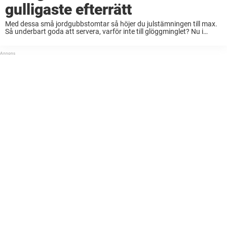
gulligaste efterrätt
Med dessa små jordgubbstomtar så höjer du julstämningen till max.
Så underbart goda att servera, varför inte till glöggminglet? Nu i
juletider så är det vanligt att vi träffar vänner och släkt mer än
vanligt. ...