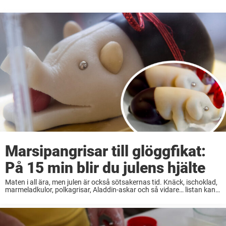
Marsipangrisar till glöggfikat:
På 15 min blir du julens hjälte
Maten i all ära, men julen är också sötsakernas tid. Knäck, ischoklad,
marmeladkulor, polkagrisar, Aladdin-askar och så vidare… listan kan
göras lång. För dig som vill testa att göra marsipangrisar som du kan
avnjuta framför ...