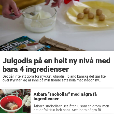
Julgodis på en helt ny nivå med
bara 4 ingredienser
Det går inte att göra för mycket julgodis. Ibland kanske det går lite
överstyr när jag är inne på min tionde sats kola med någon ny
spännande smak. Men kring trettondagen är allt alltid slut ...
Ätbara ”snöbollar” med några få
ingredienser
Ätbara snöbollar? Det låter ju som en dröm, men
det är faktiskt helt sant. Med bara några få
ingredienser så får man julgodis som garanterat