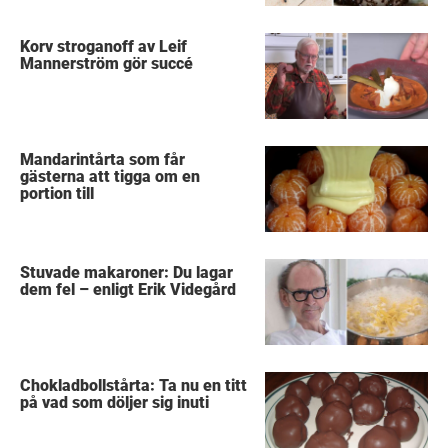
Korv stroganoff av Leif
Mannerström gör succé
Mandarintårta som får
gästerna att tigga om en
portion till
Stuvade makaroner: Du lagar
dem fel – enligt Erik Videgård
Chokladbollstårta: Ta nu en titt
på vad som döljer sig inuti