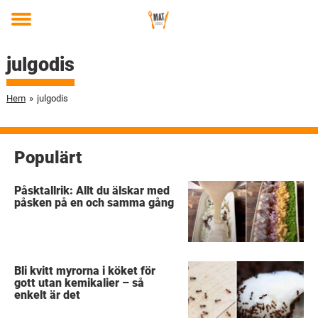
Toggle
menu
julgodis
Hem
»
julgodis
Populärt
Påsktallrik: Allt du älskar med
påsken på en och samma gång
Bli kvitt myrorna i köket för
gott utan kemikalier – så
enkelt är det