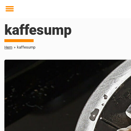
Toggle
menu
kaffesump
Hem
»
kaffesump