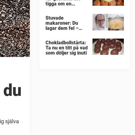
tigga om en
portion till
Stuvade
makaroner: Du
lagar dem fel –
enligt Erik
Videgård
Chokladbollstårta:
Ta nu en titt på vad
som döljer sig inuti
 du
ig själva