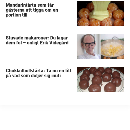
Mandarintårta som får
gästerna att tigga om en
portion till
Stuvade makaroner: Du lagar
dem fel – enligt Erik Videgård
Chokladbollstårta: Ta nu en titt
på vad som döljer sig inuti