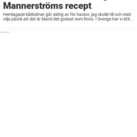
Mannerströms recept
Hemlagade kåldolmar går aldrig av för hackor, jag skulle till och med
vilja påstå att det är bland det godast som finns. I Sverige har vi ätit
kåldolmar i hundratals år och det finns givetvis ...