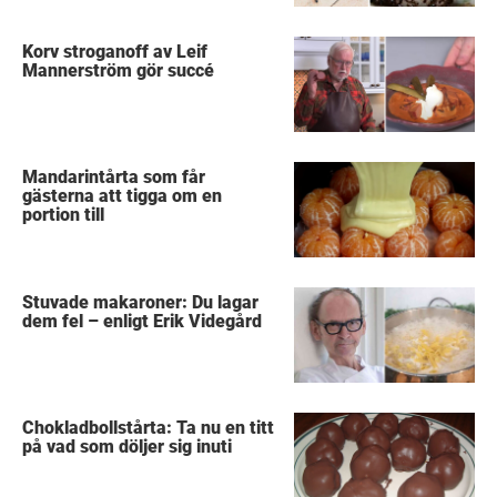
Korv stroganoff av Leif
Mannerström gör succé
Mandarintårta som får
gästerna att tigga om en
portion till
Stuvade makaroner: Du lagar
dem fel – enligt Erik Videgård
Chokladbollstårta: Ta nu en titt
på vad som döljer sig inuti