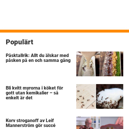
Populärt
Påsktallrik: Allt du älskar med
påsken på en och samma gång
Bli kvitt myrorna i köket för
gott utan kemikalier – så
enkelt är det
Korv stroganoff av Leif
Mannerström gör succé