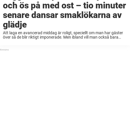
och ös på med ost – tio minuter
senare dansar smaklökarna av
glädje
Att laga en avancerad middag är roligt, speciellt om man har gäster
över så de blir riktigt imponerade. Men ibland vill man också bara
kunna slänga ihop något snabbt för att mätta magen. Här kommer
...