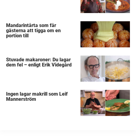
Mandarintårta som får
gästerna att tigga om en
portion till
Stuvade makaroner: Du lagar
dem fel – enligt Erik Videgård
Ingen lagar makrill som Leif
Mannerström