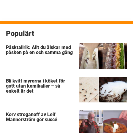
Populärt
Påsktallrik: Allt du älskar med
påsken på en och samma gång
Bli kvitt myrorna i köket för
gott utan kemikalier – så
enkelt är det
Korv stroganoff av Leif
Mannerström gör succé