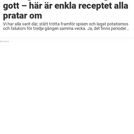
gott – här är enkla receptet alla
pratar om
Vi har alla varit där, stått trötta framför spisen och lagat potatismos
och falukorv för tredje gången samma vecka. Ja, det finns perioder
när några i familjen kanske har lite specifika preferenser. Andra
gånger har ...