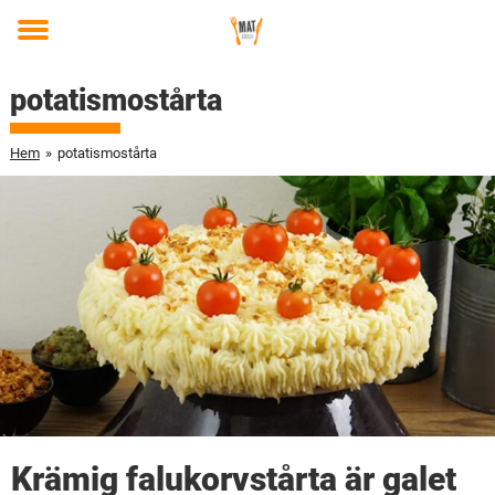
Toggle
menu
potatismostårta
Hem
»
potatismostårta
Krämig falukorvstårta är galet