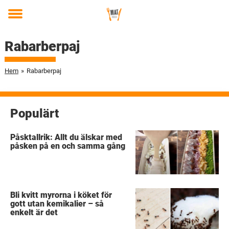
Toggle
menu
Rabarberpaj
Hem
»
Rabarberpaj
Populärt
Påsktallrik: Allt du älskar med
påsken på en och samma gång
Bli kvitt myrorna i köket för
gott utan kemikalier – så
enkelt är det