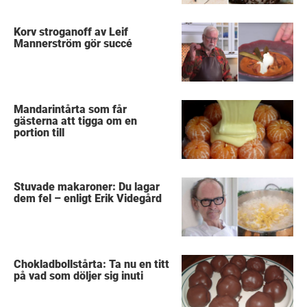
Korv stroganoff av Leif
Mannerström gör succé
Mandarintårta som får
gästerna att tigga om en
portion till
Stuvade makaroner: Du lagar
dem fel – enligt Erik Videgård
Chokladbollstårta: Ta nu en titt
på vad som döljer sig inuti