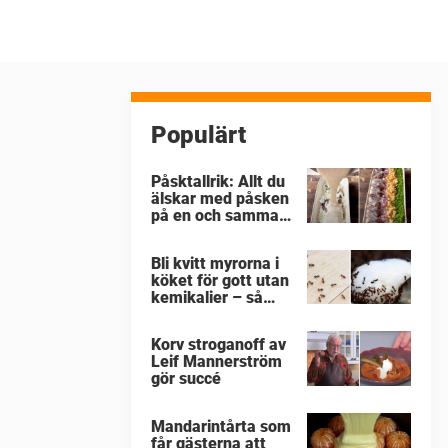
Populärt
Påsktallrik: Allt du
älskar med påsken
på en och samma
gång
Bli kvitt myrorna i
köket för gott utan
kemikalier – så
enkelt är det
Korv stroganoff av
Leif Mannerström
gör succé
Mandarintårta som
får gästerna att