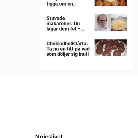
tigga om en
portion till
Stuvade
makaroner: Du
lagar dem fel –
enligt Erik
Videgård
Chokladbollstårta:
Ta nu en titt på vad
som döljer sig inuti
Nöjeslivet