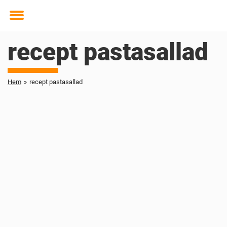
Toggle
menu
recept pastasallad
Hem
»
recept pastasallad