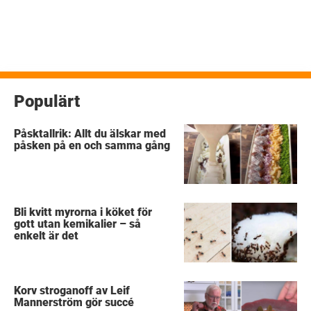
Populärt
Påsktallrik: Allt du älskar med
påsken på en och samma gång
Bli kvitt myrorna i köket för
gott utan kemikalier – så
enkelt är det
Korv stroganoff av Leif
Mannerström gör succé