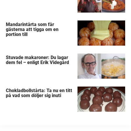
Mandarintårta som får
gästerna att tigga om en
portion till
Stuvade makaroner: Du lagar
dem fel – enligt Erik Videgård
Chokladbollstårta: Ta nu en titt
på vad som döljer sig inuti