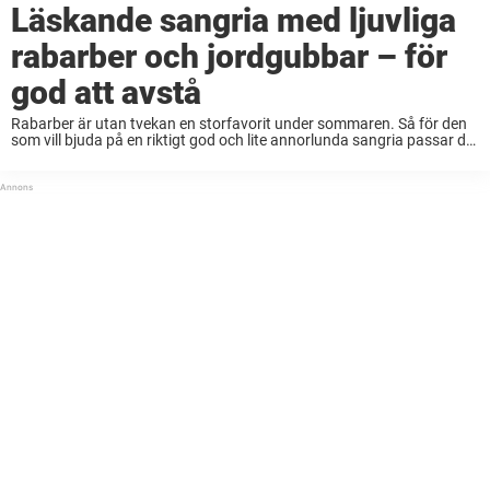
Läskande sangria med ljuvliga
rabarber och jordgubbar – för
god att avstå
Rabarber är utan tvekan en storfavorit under sommaren. Så för den
som vill bjuda på en riktigt god och lite annorlunda sangria passar det
här receptet perfekt. Sommaren är äntligen här med allt vad det ...