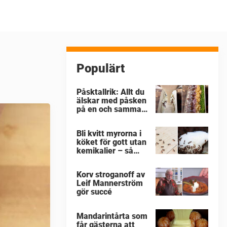
Populärt
Påsktallrik: Allt du
älskar med påsken
på en och samma
gång
Bli kvitt myrorna i
köket för gott utan
kemikalier – så
enkelt är det
Korv stroganoff av
Leif Mannerström
gör succé
Mandarintårta som
får gästerna att