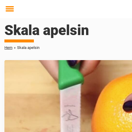
Toggle
menu
Skala apelsin
Hem
»
Skala apelsin