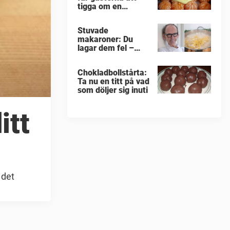
tigga om en
portion till
Stuvade
makaroner: Du
lagar dem fel –
enligt Erik
Videgård
Chokladbollstårta:
Ta nu en titt på vad
som döljer sig inuti
itt
 det