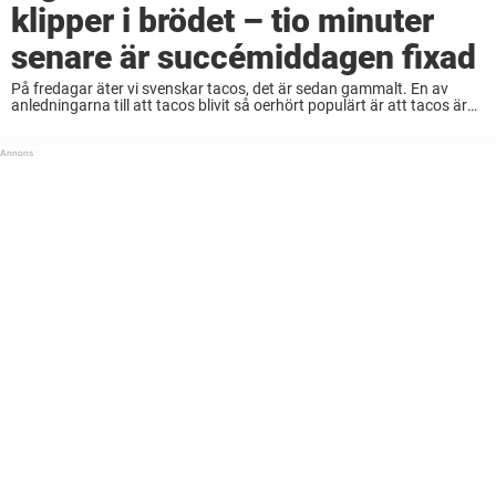
klipper i brödet – tio minuter
senare är succémiddagen fixad
På fredagar äter vi svenskar tacos, det är sedan gammalt. En av
anledningarna till att tacos blivit så oerhört populärt är att tacos är
väldigt mångsidigt. Man kan använda sig av vilka tillbehör man vill, ...