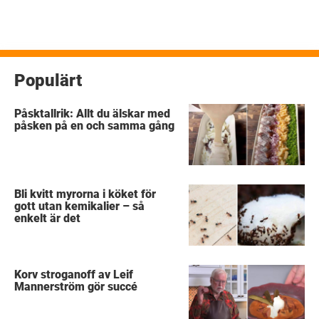
Populärt
Påsktallrik: Allt du älskar med
påsken på en och samma gång
Bli kvitt myrorna i köket för
gott utan kemikalier – så
enkelt är det
Korv stroganoff av Leif
Mannerström gör succé