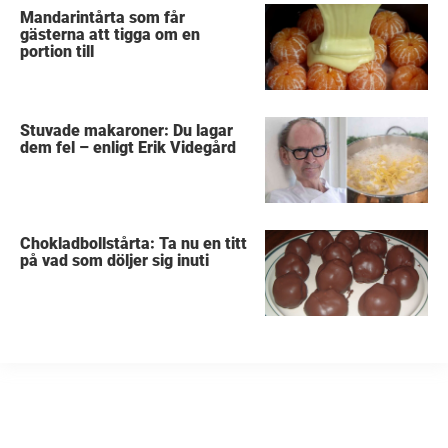
Mandarintårta som får
gästerna att tigga om en
portion till
Stuvade makaroner: Du lagar
dem fel – enligt Erik Videgård
Chokladbollstårta: Ta nu en titt
på vad som döljer sig inuti