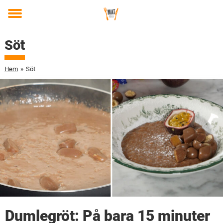
Toggle
menu
Söt
Hem
»
Söt
Dumlegröt: På bara 15 minuter