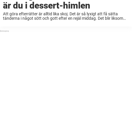
är du i dessert-himlen
Att göra efterrätter är alltid lika skoj. Det är så lyxigt att få sätta
tänderna i något sött och gott efter en rejäl middag. Det blir liksom
pricken över i på ett svårslaget vis. Men ...