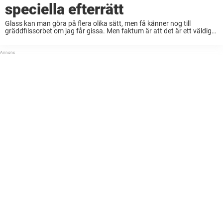
speciella efterrätt
Glass kan man göra på flera olika sätt, men få känner nog till
gräddfilssorbet om jag får gissa. Men faktum är att det är ett väldigt
enkelt – och smarrigt – vis att göra egen ...