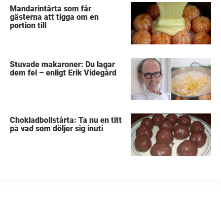
Mandarintårta som får
gästerna att tigga om en
portion till
Stuvade makaroner: Du lagar
dem fel – enligt Erik Videgård
Chokladbollstårta: Ta nu en titt
på vad som döljer sig inuti