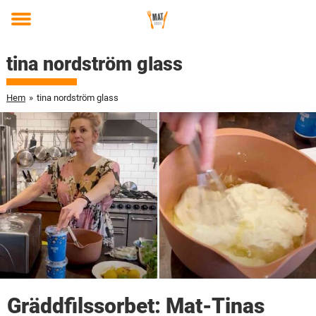
Toggle
menu
tina nordström glass
Hem
»
tina nordström glass
Gräddfilssorbet: Mat-Tinas