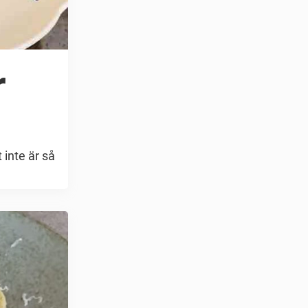
r
 inte är så