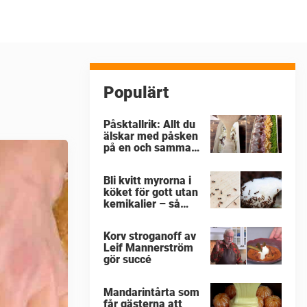
Populärt
Påsktallrik: Allt du
älskar med påsken
på en och samma
gång
Bli kvitt myrorna i
köket för gott utan
kemikalier – så
enkelt är det
Korv stroganoff av
Leif Mannerström
gör succé
Mandarintårta som
får gästerna att