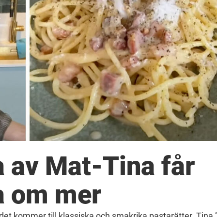
 av Mat-Tina får
ga om mer
 det kommer till klassiska och smakrika pastarätter. Tina