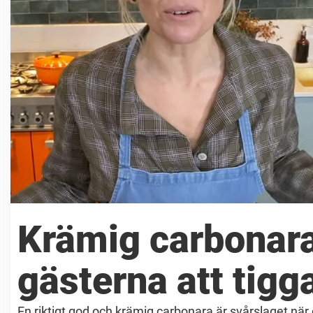
Krämig carbonara
gästerna att tig
En riktigt god och krämig carbonara är svårslaget när