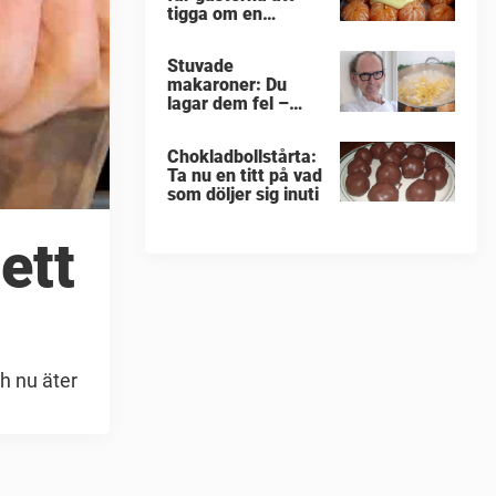
tigga om en
portion till
Stuvade
makaroner: Du
lagar dem fel –
enligt Erik
Videgård
Chokladbollstårta:
Ta nu en titt på vad
som döljer sig inuti
ett
h nu äter