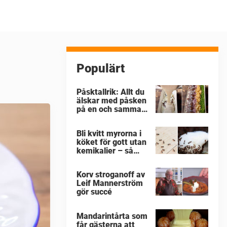
Populärt
Påsktallrik: Allt du
älskar med påsken
på en och samma
gång
Bli kvitt myrorna i
köket för gott utan
kemikalier – så
enkelt är det
Korv stroganoff av
Leif Mannerström
gör succé
Mandarintårta som
får gästerna att