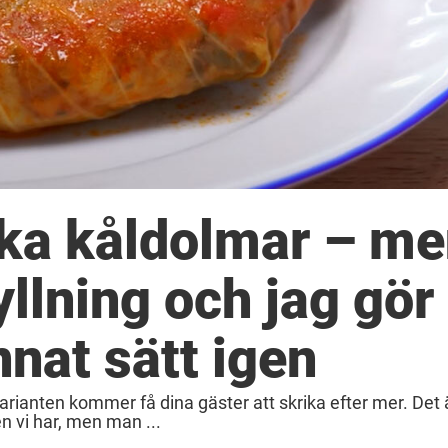
iska kåldolmar – m
yllning och jag gör
nnat sätt igen
rianten kommer få dina gäster att skrika efter mer. Det 
n vi har, men man ...