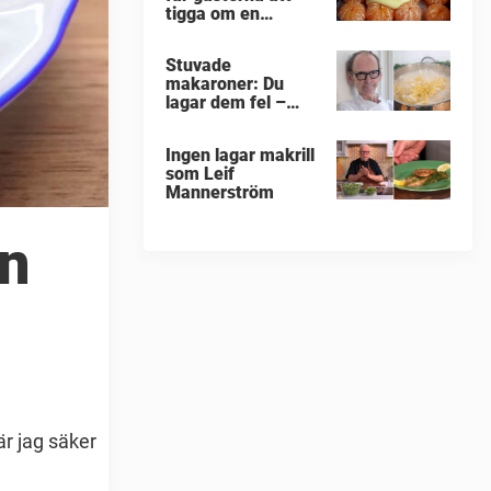
tigga om en
portion till
Stuvade
makaroner: Du
lagar dem fel –
enligt Erik
Videgård
Ingen lagar makrill
som Leif
Mannerström
en
är jag säker