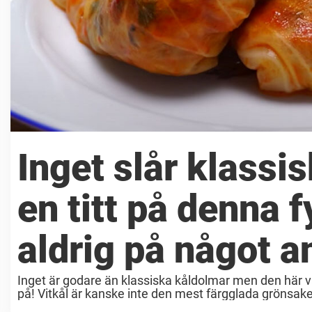
Inget slår klass
en titt på denna f
aldrig på något a
Inget är godare än klassiska kåldolmar men den här va
på! Vitkål är kanske inte den mest färgglada grönsake