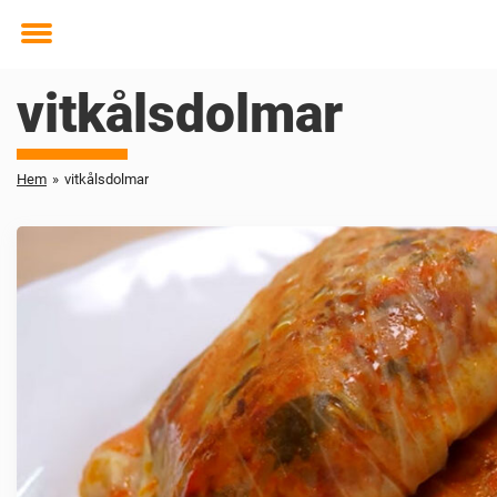
Toggle
menu
vitkålsdolmar
Hem
»
vitkålsdolmar