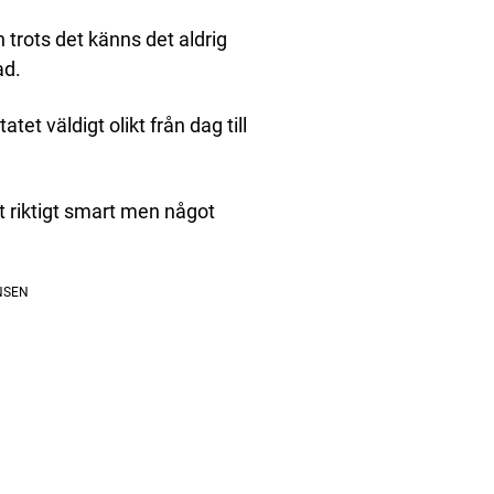
n trots det känns det aldrig
ad.
atet väldigt olikt från dag till
tt riktigt smart men något