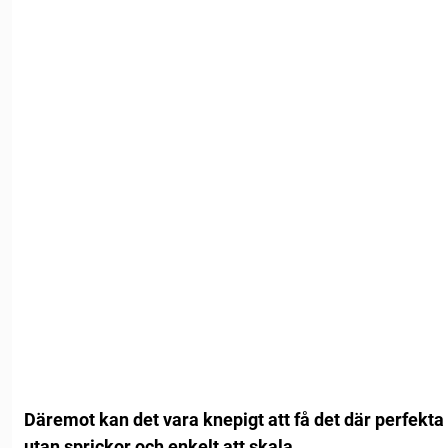
Däremot kan det vara knepigt att få det där perfekt
utan sprickor och enkelt att skala.