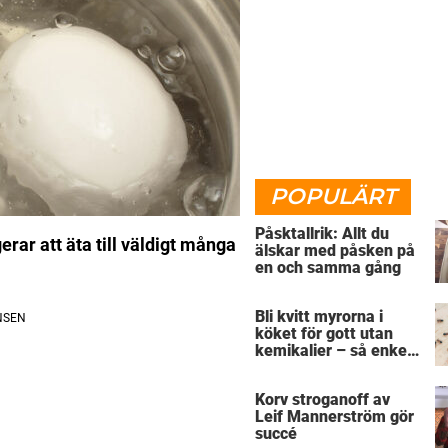
POPULÄRT
Påsktallrik: Allt du
erar att äta till väldigt många
älskar med påsken på
en och samma gång
Bli kvitt myrorna i
köket för gott utan
kemikalier – så enkelt
är det
Korv stroganoff av
Leif Mannerström gör
succé