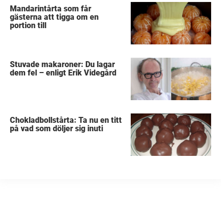
Mandarintårta som får
gästerna att tigga om en
portion till
Stuvade makaroner: Du lagar
dem fel – enligt Erik Videgård
Chokladbollstårta: Ta nu en titt
på vad som döljer sig inuti