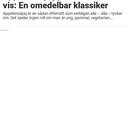
vis: En omedelbar klassiker
Äppelsmulpaj är en sådan efterrätt som verkligen alla – alla – tycker
om. Det spelar ingen roll om man är ung, gammal, vegetarian,
köttätare, eller vad som helst. Alla älskar en bra äppelpaj. Här
nedanför ...