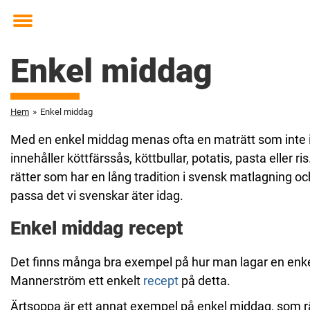
Toggle
menu
Enkel middag
Hem
»
Enkel middag
Med en enkel middag menas ofta en maträtt som inte inn
innehåller köttfärssås, köttbullar, potatis, pasta elle
rätter som har en lång tradition i svensk matlagning och
passa det vi svenskar äter idag.
Enkel middag recept
Det finns många bra exempel på hur man lagar en enkel 
Mannerström ett enkelt
recept
på detta.
Ärtsoppa är ett annat exempel på enkel middag, som