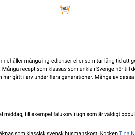
ehåller många ingredienser eller som tar lång tid att gör
r ris. Många recept som klassas som enkla i Sverige hör ti
 har gått i arv under flera generationer. Många av dessa 
middag, till exempel falukorv i ugn som är väldigt populä
 räknas som klassisk svensk husmanskost. Kocken
Tina 