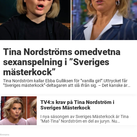
Tina Nordströms omedvetna
sexanspelning i ”Sveriges
mästerkock”
Tina Nordström kallar Ebba Gulliksen för ”vanilla girl”.Uttrycket får
”Sveriges mästerkock”-deltagaren att slå ifrån sig. – Det kanske är
därför Ebba blir irriterad, säger Josefine Freij, tvåa i ”Sveriges
mästerkock” 2024, i podcasten ”Efter Rätten”. ...
TV4:s krav på Tina Nordström i
Sveriges Mästerkock
I nya säsongen av Sveriges Mästerkock är Tina
"Mat-Tina" Nordström en del av juryn. Nu
berättar hon om TV4:s krav bakom kulisserna.