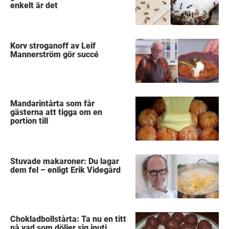
enkelt är det
Korv stroganoff av Leif
Mannerström gör succé
Mandarintårta som får
gästerna att tigga om en
portion till
Stuvade makaroner: Du lagar
dem fel – enligt Erik Videgård
Chokladbollstårta: Ta nu en titt
på vad som döljer sig inuti