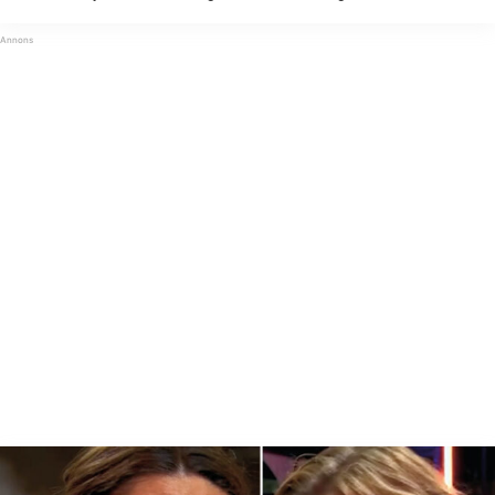
avslöjar deltagaren hur ”Mat-Tina” egentligen är i kulisserna.– Det var
verkligen så fint, säger Savannah i podcasten ...