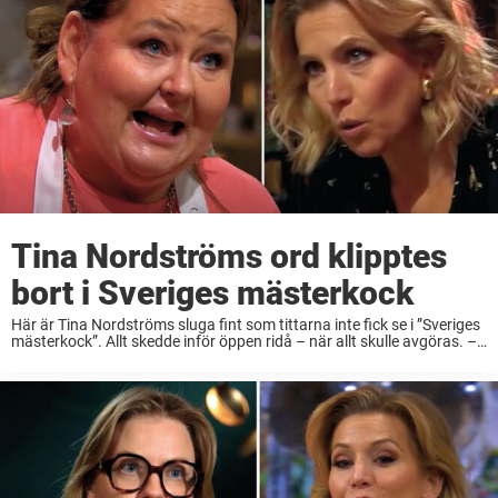
Tina Nordströms ord klipptes
bort i Sveriges mästerkock
Här är Tina Nordströms sluga fint som tittarna inte fick se i ”Sveriges
mästerkock”. Allt skedde inför öppen ridå – när allt skulle avgöras. –
Det här har de också klippt bort, säger Lisa Leván ...