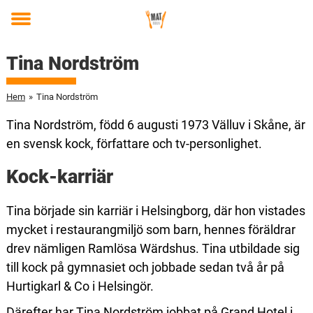
Toggle
menu
Tina Nordström
Hem
»
Tina Nordström
Tina Nordström, född 6 augusti 1973 Välluv i Skåne, är
en svensk kock, författare och tv-personlighet.
Kock-karriär
Tina började sin karriär i Helsingborg, där hon vistades
mycket i restaurangmiljö som barn, hennes föräldrar
drev nämligen Ramlösa Wärdshus. Tina utbildade sig
till kock på gymnasiet och jobbade sedan två år på
Hurtigkarl & Co i Helsingör.
Därefter har Tina Nordström jobbat på Grand Hotel i