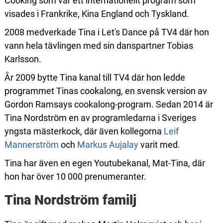
Cooking som var ett internationellt program som
visades i Frankrike, Kina England och Tyskland.
2008 medverkade Tina i Let's Dance på TV4 där hon
vann hela tävlingen med sin danspartner Tobias
Karlsson.
År 2009 bytte Tina kanal till TV4 där hon ledde
programmet Tinas cookalong, en svensk version av
Gordon Ramsays cookalong-program. Sedan 2014 är
Tina Nordström en av programledarna i Sveriges
yngsta mästerkock, där även kollegorna
Leif
Mannerström
och
Markus Aujalay
varit med.
Tina har även en egen Youtubekanal, Mat-Tina, där
hon har över 10 000 prenumeranter.
Tina Nordström familj