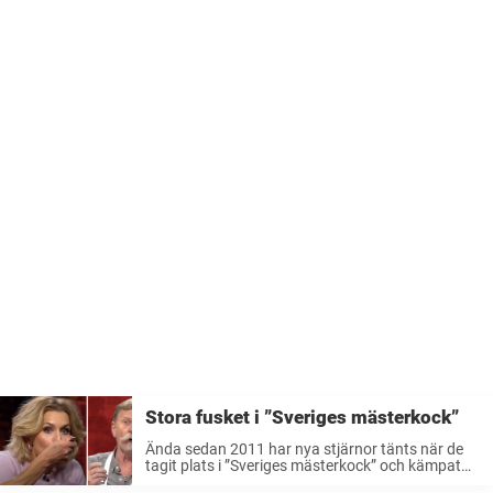
Stora fusket i ”Sveriges mästerkock”
Ända sedan 2011 har nya stjärnor tänts när de
tagit plats i ”Sveriges mästerkock” och kämpat
för att ta hem hela tävlingen. Men även om juryn