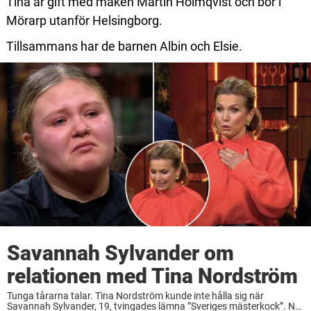
Tina är gift med maken Martin Holmqvist och bor i
Mörarp utanför Helsingborg.
Tillsammans har de barnen Albin och Elsie.
Savannah Sylvander om
relationen med Tina Nordström
Tunga tårarna talar. Tina Nordström kunde inte hålla sig när
Savannah Sylvander, 19, tvingades lämna ”Sveriges mästerkock”. Nu