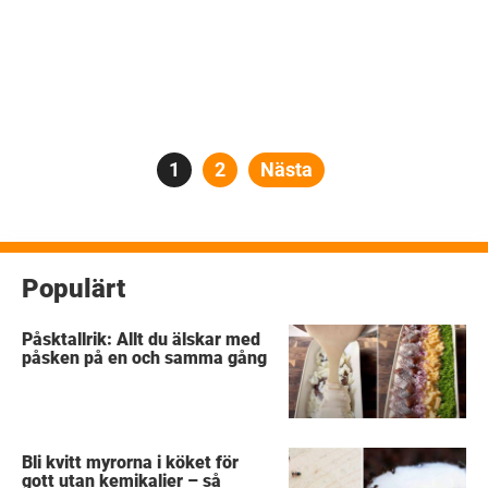
Sidnumrering
Sida
1
Sida
2
Nästa
för
inlägg
Populärt
Påsktallrik: Allt du älskar med
påsken på en och samma gång
Bli kvitt myrorna i köket för
gott utan kemikalier – så