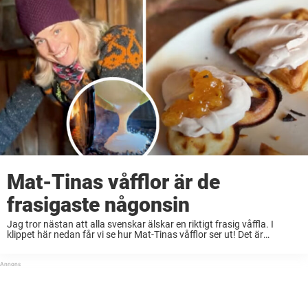
Mat-Tinas våfflor är de
frasigaste någonsin
Jag tror nästan att alla svenskar älskar en riktigt frasig våffla. I
klippet här nedan får vi se hur Mat-Tinas våfflor ser ut! Det är
Nordströms eget recept på denna ljuvliga skapelse. Till våfflorna
serverar ...