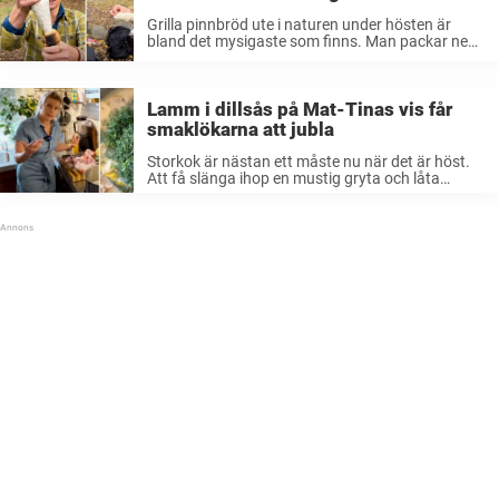
Grilla pinnbröd ute i naturen under hösten är
bland det mysigaste som finns. Man packar ned
det nödvändigaste och ger sig ut i naturen. Det är
så fint nu under hösten när skogens lövverk
förändras ...
Lamm i dillsås på Mat-Tinas vis får
smaklökarna att jubla
Storkok är nästan ett måste nu när det är höst.
Att få slänga ihop en mustig gryta och låta
ingredienserna koka ihop under lång tid medan
det bara doftar godare och godare från köket.
Varför ...