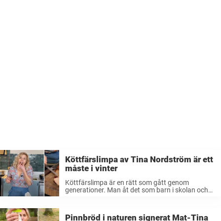
Köttfärslimpa av Tina Nordström är ett
måste i vinter
Köttfärslimpa är en rätt som gått genom
generationer. Man åt det som barn i skolan och
hos någon släkting och nu äter man det som
vuxen och lagar det till sina barn. Det är en ...
Pinnbröd i naturen signerat Mat-Tina