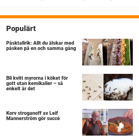
sillälskare där ute, nämligen skärgårdssill! Jul, midsommar och påsk
har en sak gemensamt ...
Populärt
Påsktallrik: Allt du älskar med
påsken på en och samma gång
Bli kvitt myrorna i köket för
gott utan kemikalier – så
enkelt är det
Korv stroganoff av Leif
Mannerström gör succé