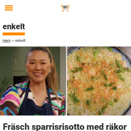
Toggle
menu
enkelt
Hem
»
enkelt
Fräsch sparrisrisotto med räkor