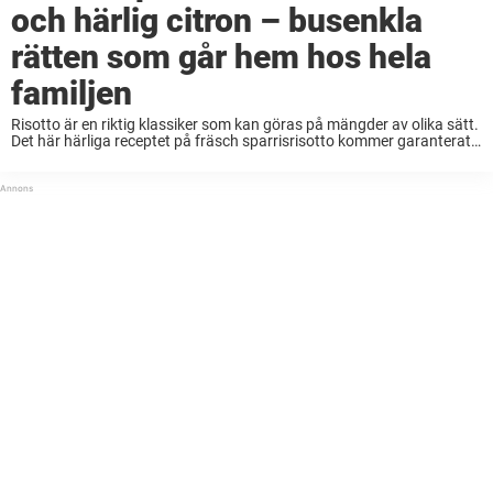
och härlig citron – busenkla
rätten som går hem hos hela
familjen
Risotto är en riktig klassiker som kan göras på mängder av olika sätt.
Det här härliga receptet på fräsch sparrisrisotto kommer garanterat
bli en favorit för hela familjen. Risotto är verkligen en rätt som kan ...