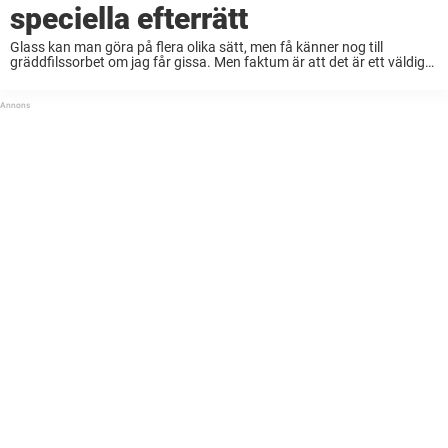
speciella efterrätt
Glass kan man göra på flera olika sätt, men få känner nog till
gräddfilssorbet om jag får gissa. Men faktum är att det är ett väldigt
enkelt – och smarrigt – vis att göra egen ...